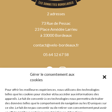
2 adresses
73 Rue de Pessac
23 Place Amédée Larrieu
à 33000 Bordeaux
contact@velo-bordeaux.fr
05 64 12 67 58
Gérer le consentement aux
cookies
HORAIRES
Pour offrir les meilleures expériences, nous utilisons des technologies
lundi au vendredi
telles que les cookies pour stocker et/ou accéder aux informations des
9h00 – 12h30 / 14h00 – 19h00
appareils. Le fait de consentir à ces technologies nous permettra de traiter
des données telles que le comportement de navigation ou les ID uniques sur
samedi
ce site. Le fait de ne pas consentir ou de retirer son consentement peut avoir