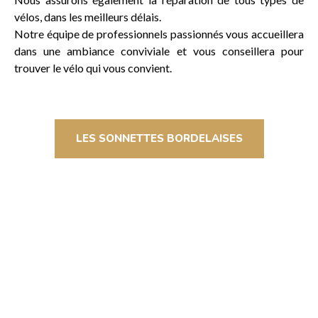
vélos, dans les meilleurs délais.
Notre équipe de professionnels passionnés vous accueillera
dans une ambiance conviviale et vous conseillera pour
trouver le vélo qui vous convient.
LES SONNETTES BORDELAISES
MAGASIN / BOUTIQUE
Venez nous voir chez les sonnettes bordelaises, votre magasin
de vélos électriques et neufs Place Amédée Larrieu à Bordeaux.
Nous vous proposons une large gamme de vélos électriques et