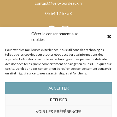
contact@velo-bordeaux.fr
05 64 12 67 58
Gérer le consentement aux
cookies
HORAIRES
Pour offrir les meilleures expériences, nous utilisons des technologies
lundi au vendredi
telles que les cookies pour stocker et/ou accéder aux informations des
9h00 – 12h30 / 14h00 – 19h00
appareils. Le fait de consentir à ces technologies nous permettra de traiter
des données telles que le comportement de navigation ou les ID uniques sur
samedi
ce site. Le fait de ne pas consentir ou de retirer son consentement peut avoir
un effet négatif sur certaines caractéristiques et fonctions.
9h00 – 12h30 / 14h00 – 18h00
dimanche
ACCEPTER
fermé
REFUSER
VOIR LES PRÉFÉRENCES